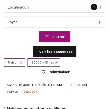
1
Localisation
Loyer
Filtrer
Voir les
1
annonces
Maison
30000 - Nîmes
Réinitialiser
AGENCE IMMOBILIÈRE À NÎMES ET LUNEL
LOCATION
NIMES
MAISON
1
Maisons en location sur Nimes