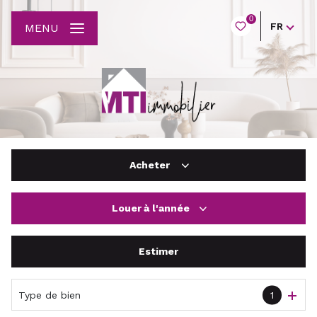
0
FR
MENU
Acheter
Louer
à l'année
De l'ancien
Du neuf
Estimer
à l'année
De l'immo pro
De l'immo pro
Type de bien
1